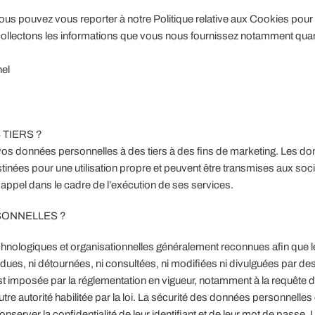
: vous pouvez vous reporter à notre Politique relative aux Cookies pour
llectons les informations que vous nous fournissez notamment qua
nel
TIERS ?
 données personnelles à des tiers à des fins de marketing. Les d
ées pour une utilisation propre et peuvent être transmises aux soc
ppel dans le cadre de l’exécution de ses services.
ONNELLES ?
ologiques et organisationnelles généralement reconnues afin que l
dues, ni détournées, ni consultées, ni modifiées ni divulguées par des
t imposée par la réglementation en vigueur, notamment à la requête 
autre autorité habilitée par la loi. La sécurité des données personnelle
nserver la confidentialité de leur identifiant et de leur mot de passe. 