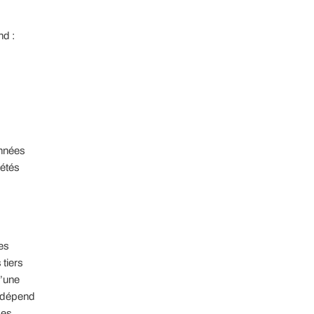
nd :
onnées
iétés
es
 tiers
d’une
s dépend
Les