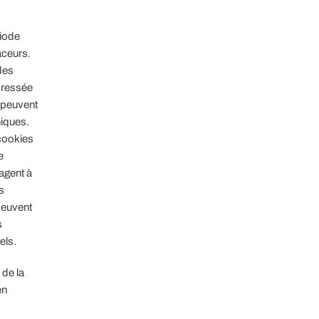
riode
aceurs.
 des
adressée
s peuvent
niques.
 cookies
e
agent à
s
peuvent
s
els.
 de la
en