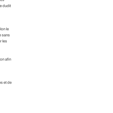
e dudit
lon le
e sans
r les
on afin
ès et de