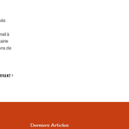
isés
ail à
airie
ons de
UIVANT
Derniers Articles