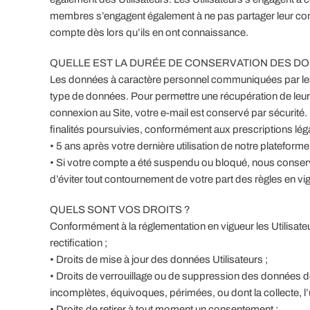
membres s’engagent également à ne pas partager leur com
compte dès lors qu’ils en ont connaissance.
QUELLE EST LA DURÉE DE CONSERVATION DES DO
Les données à caractère personnel communiquées par les U
type de données. Pour permettre une récupération de leu
connexion au Site, votre e-mail est conservé par sécuri
finalités poursuivies, conformément aux prescriptions lég
• 5 ans après votre dernière utilisation de notre plateform
• Si votre compte a été suspendu ou bloqué, nous conser
d’éviter tout contournement de votre part des règles en vi
QUELS SONT VOS DROITS ?
Conformément à la réglementation en vigueur les Utilisateu
rectification ;
• Droits de mise à jour des données Utilisateurs ;
• Droits de verrouillage ou de suppression des données des
incomplètes, équivoques, périmées, ou dont la collecte, l’u
• Droits de retirer à tout moment un consentement ;