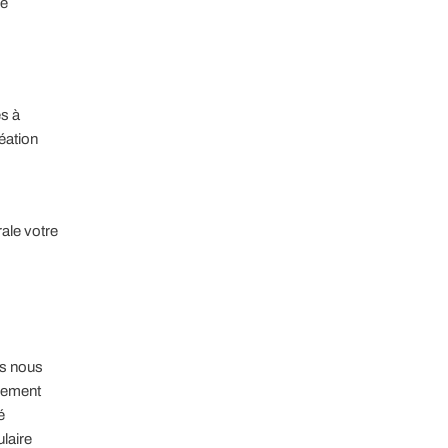
de
es à
éation
ale votre
es nous
quement
é
laire