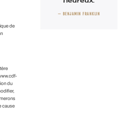
BENJAMIN FRANKLIN
tique de
un
tère
 www.cdf-
tion du
difier,
ormerons
de cause