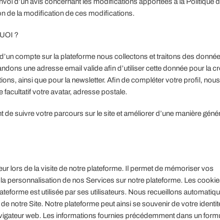
’envoi d’un avis concernant les modifications apportées à la Politique 
n de la modification de ces modifications.
UOI ?
n d’un compte sur la plateforme nous collectons et traitons des donné
dons une adresse email valide afin d’utiliser cette donnée pour la cr
ions, ainsi que pour la newsletter. Afin de compléter votre profil, nous
 facultatif votre avatar, adresse postale.
e suivre votre parcours sur le site et améliorer d’une manière génér
eur lors de la visite de notre plateforme. Il permet de mémoriser vos
 et la personnalisation de nos Services sur notre plateforme. Les cooki
teforme est utilisée par ses utilisateurs. Nous recueillons automati
n de notre Site. Notre plateforme peut ainsi se souvenir de votre identit
 navigateur web. Les informations fournies précédemment dans un formu