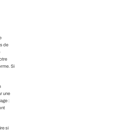
s
e
es de
e
otre
orme. Si
n
r une
lage :
ont
re si